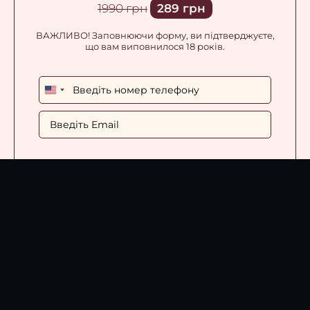
1990 грн
289 грн
ВАЖЛИВО! Заповнюючи форму, ви підтверджуєте,
що вам виповнилося 18 років.
United
States
+1
ЗАЙНЯТИ МІСЦЕ
+ Забирай бонусний практичний
гайд
«Вправи Кегеля»