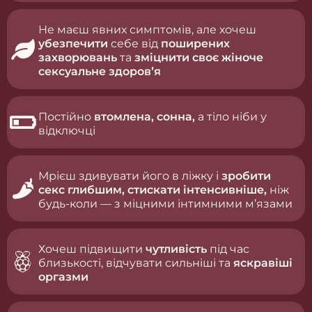
Не маєш явних симптомів, але хочеш
убезпечити
себе від
поширених
захворювань
та
зміцнити своє жіноче
сексуальне здоровʼя
Постійно
втомлена, сонна,
а тіло ніби у
відключці
Мрієш здивувати його в ліжку і
зробити
секс глибшим, стискати інтенсивніше,
ніж
будь-коли — з міцними інтимними м’язами
Хочеш підвищити
чутливість
під час
близькості, відчувати сильніші та
яскравіші
оргазми