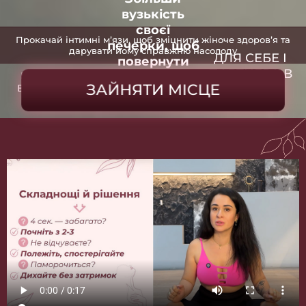
вузькість
своєї
Прокачай інтимні мʼязи, щоб зміцнити жіноче здоровʼя та
печерки, щоб
дарувати йому справжню насолоду
ДЛЯ СЕБЕ І
повернути
ПАРТНЕРА В
Експрес-курс.
чутливість та
ЗАЙНЯТИ МІСЦЕ
Вправи Кегеля
СЕКСІ
задоволення