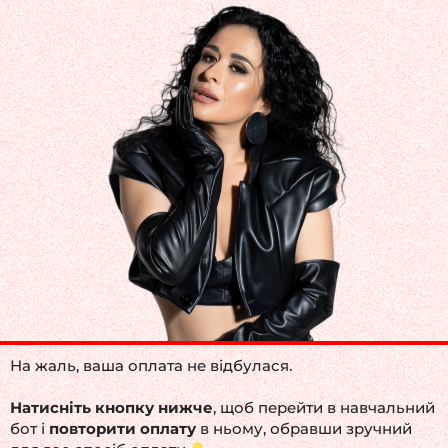
Перейти
к
содержимому
На жаль, ваша оплата не відбулася.
Натисніть кнопку нижче
, щоб перейти в навчальний
бот і
повторити оплату
в ньому, обравши зручний