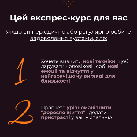
Цей експрес-курс для вас
Якщо ви періодично або регулярно робите
задоволення вустами, але:
Хочете вивчити
нові техніки
, щоб
дарувати чоловікові і собі
нові
емоції та відчуття у
найгарячішому вигляді для
близькості
Прагнете
урізноманітнити
"доросле життя"
і додати
пристрасті
у вашу спальню