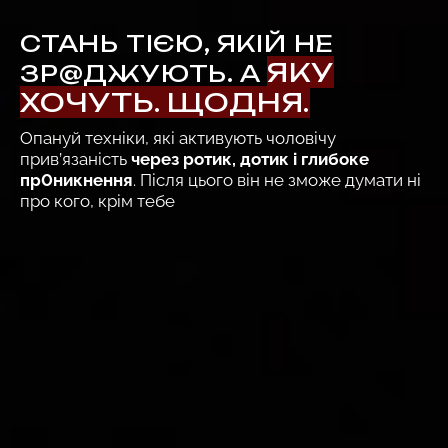
Перейти
к
СТАНЬ ТІЄЮ, ЯКІЙ НЕ
содержимому
ЯКУ
ЗР@ДЖУЮТЬ. А
ХОЧУТЬ. ЩОДНЯ.
Опануй техніки, які активують чоловічу
прив’язаність
через ротик, дотик і глибoке
пр0никнення
. Після цього він не зможе думати ні
про кого, крім тебе