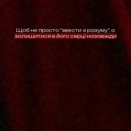
Щоб не просто “звести з розуму”, а
залишитися в його серці назавжди