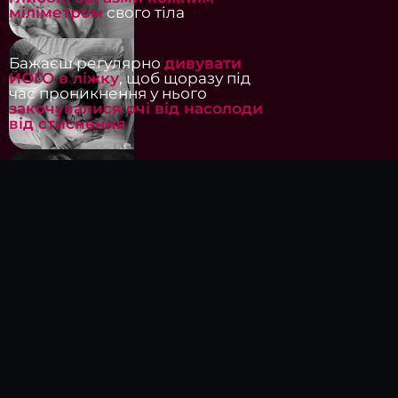
міліметром
свого тіла
Бажаєш регулярно
дивувати
ЙОГО в ліжку
, щоб щоразу під
час проникнення у нього
закочувалися очі від насолоди
від стиснення
Прагнеш зберегти
міцне
жіноче здоров'я
і ніколи
не
чути діагнози «опущення»,
«геморой» «міома матки»
у
кабінеті гінеколога
Хочеш вести
яскраве
енергійне життя
, в якому
немає
апатії, сонливості, вічної втоми
і браку часу
на все, що
заплановано