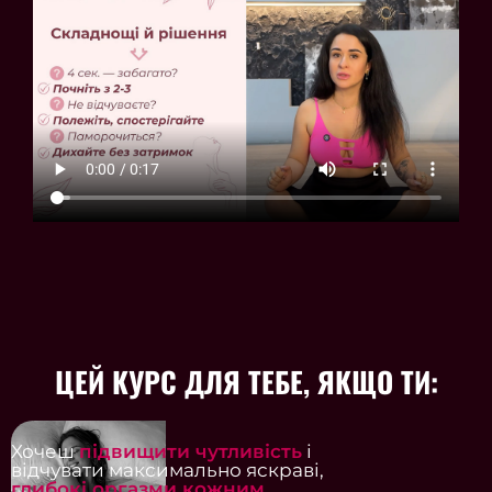
ЦЕЙ КУРС ДЛЯ ТЕБЕ, ЯКЩО ТИ:
Хочеш
підвищити чутливість
і
відчувати максимально яскраві,
глибокі оргазми кожним