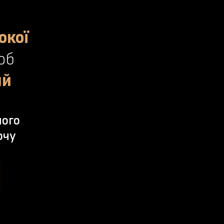
окої
об
ий
його
очу