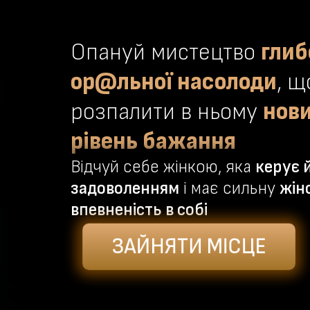
Опануй мистецтво
глиб
ор@льної насолоди
, щ
розпалити в ньому
нов
рівень бажання
Відчуй себе жінкою, яка
керує 
задоволенням
і має сильну
жін
впевненість в собі
ЗАЙНЯТИ МІСЦЕ