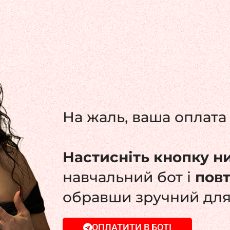
На жаль, ваша оплата 
Настисніть кнопку н
навчальний бот і
пов
обравши зручний для
ОПЛАТИТИ В БОТІ