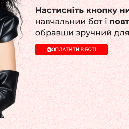
Настисніть кнопку н
навчальний бот і
пов
обравши зручний для
ОПЛАТИТИ В БОТІ