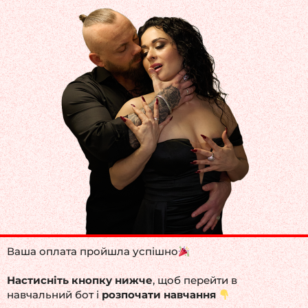
Перейти
к
содержимому
Ваша оплата пройшла успішно
Настисніть кнопку нижче
, щоб перейти в
навчальний бот і
розпочати навчання