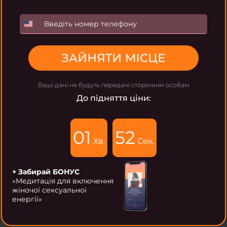
U
n
i
ЗАЙНЯТИ МІСЦЕ
t
e
d
Ваші дані не будуть передані стороннім особам
S
До підняття ціни:
t
a
t
01
50
e
Хв.
Сек.
s
+
+ Забирай БОНУС
1
«Медитація для включення
жіночої сексуальної
енергії»