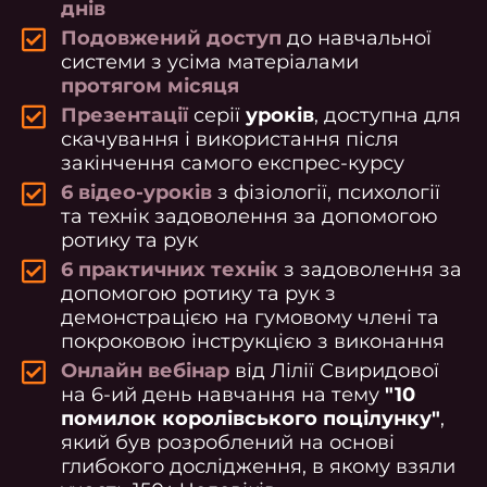
днів
Подовжений доступ
до навчальної
системи з усіма матеріалами
протягом місяця
Презентації
серії
уроків
, доступна для
скачування і використання після
закінчення самого експрес-курсу
6 відео-уроків
з фізіології, психології
та технік задоволення за допомогою
ротику та рук
6 практичних технік
з задоволення за
допомогою ротику та рук з
демонстрацією на гумовому члені та
покроковою інструкцією з виконання
Онлайн вебінар
від Лілії Свиридової
на 6-ий день навчання на тему
"10
помилок королівського поцілунку"
,
який був розроблений на основі
глибокого дослідження, в якому взяли