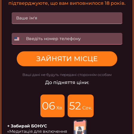
підтверджуюте, що вам виповнилося 18 років.
U
n
i
ЗАЙНЯТИ МІСЦЕ
t
e
d
Ваші дані не будуть передані стороннім особам
S
До підняття ціни:
t
a
t
06
50
e
Хв.
Сек.
s
+
+ Забирай БОНУС
1
«Медитація для включення