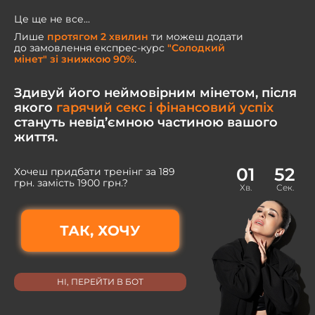
Перейти
Це ще не все...
к
Лише
протягом 2 хвилин
ти можеш додати
содержимому
до замовлення експрес-курс
"Солодкий
мінет" зі знижкою 90%
.
Здивуй його неймовірним мінетом, після
якого
гарячий секс і фінансовий успіх
стануть невід’ємною частиною вашого
життя.
01
50
Хочеш придбати тренінг за 189
грн. замість 1900 грн.?
Хв.
Сек.
ТАК, ХОЧУ
НІ, ПЕРЕЙТИ В БОТ