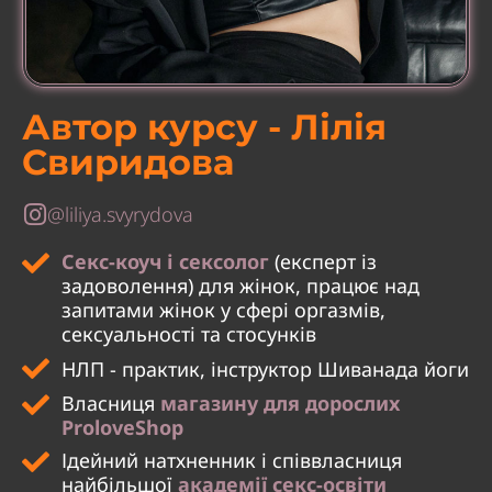
Автор курсу - Лілія
Свиридова
@liliya.svyrydova
Секс-коуч і сексолог
(експерт із
задоволення) для жінок, працює над
запитами жінок у сфері оргазмів,
сексуальності та стосунків
НЛП - практик, інструктор Шиванада йоги
Власниця
магазину для дорослих
ProloveShop
Ідейний натхненник і співвласниця
найбільшої
академії секс-освіти