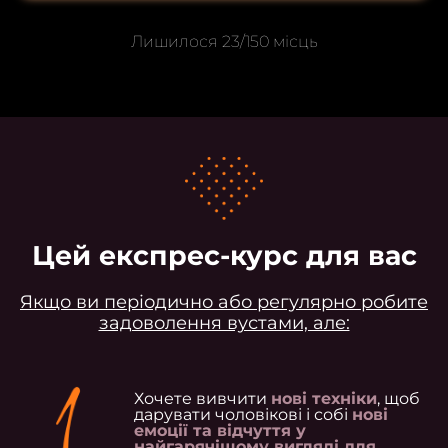
Лишилося 23/150 місць
Цей експрес-курс для вас
Якщо ви періодично або регулярно робите
задоволення вустами, але:
Хочете вивчити
нові техніки
, щоб
дарувати чоловікові і собі
нові
емоції та відчуття у
найгарячішому вигляді для