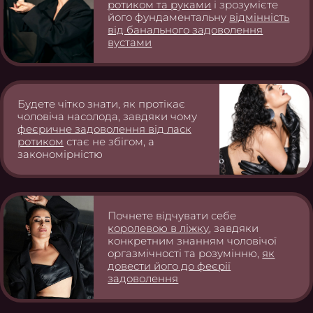
ротиком та руками
і зрозумієте
його фундаментальну
відмінність
від банального задоволення
вустами
Будете чітко знати, як протікає
чоловіча насолода, завдяки чому
феєричне задоволення від ласк
ротиком
стає не збігом, а
закономірністю
Почнете відчувати себе
королевою в ліжку
, завдяки
конкретним знанням чоловічої
оргазмічності та розумінню,
як
довести його до феєрії
задоволення