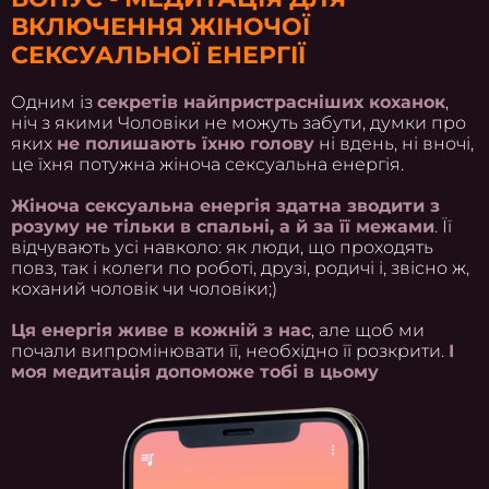
ВКЛЮЧЕННЯ ЖІНОЧОЇ
СЕКСУАЛЬНОЇ ЕНЕРГІЇ
Одним із
секретів найпристрасніших коханок
,
ніч з якими Чоловіки не можуть забути, думки про
яких
не полишають їхню голову
ні вдень, ні вночі,
це їхня потужна жіноча сексуальна енергія.
Жіноча сексуальна енергія здатна зводити з
розуму не тільки в спальні, а й за її межами
. Її
відчувають усі навколо: як люди, що проходять
повз, так і колеги по роботі, друзі, родичі і, звісно ж,
коханий чоловік чи чоловіки;)
Ця енергія живе в кожній з нас
, але щоб ми
почали випромінювати її, необхідно її розкрити.
І
моя медитація допоможе тобі в цьому