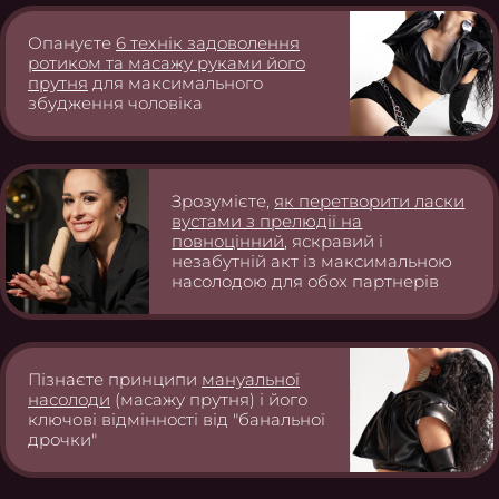
Опануєте
6 технік задоволення
ротиком та масажу руками його
прутня
для максимального
збудження чоловіка
Зрозумієте,
як перетворити ласки
вустами з прелюдії на
повноцінний
, яскравий і
незабутній акт із максимальною
насолодою для обох партнерів
Пізнаєте принципи
мануальної
насолоди
(масажу прутня) і його
ключові відмінності від "банальної
дрочки"