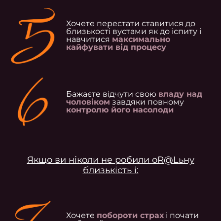
Хочете перестати ставитися до
близькості вустами як до іспиту і
навчитися
максимально
кайфувати від процесу
Бажаєте відчути свою
владу над
чоловіком
завдяки повному
контролю його насолоди
Якщо ви ніколи не робили оR@Lьну
близькість і:
Хочете
побороти страх
і почати