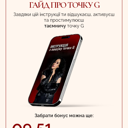
ГАЙД ПРО ТОЧКУ G
Завдяки цій інструкції ти відшукаєш, активуєш
та простимулюєш
таємничу
точку G
Забрати бонус можна ще: