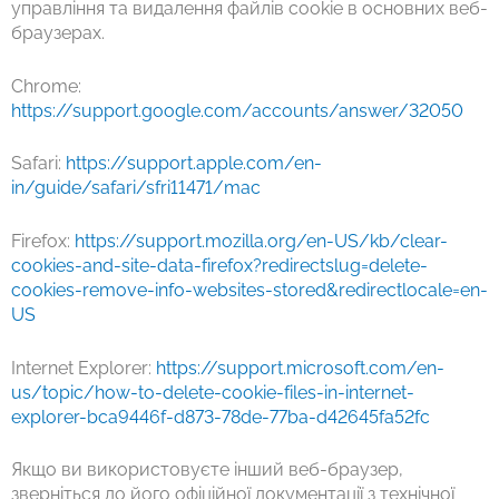
управління та видалення файлів cookie в основних веб-
браузерах.
Chrome:
https://support.google.com/accounts/answer/32050
Safari:
https://support.apple.com/en-
in/guide/safari/sfri11471/mac
Firefox:
https://support.mozilla.org/en-US/kb/clear-
cookies-and-site-data-firefox?redirectslug=delete-
cookies-remove-info-websites-stored&redirectlocale=en-
US
Internet Explorer:
https://support.microsoft.com/en-
us/topic/how-to-delete-cookie-files-in-internet-
explorer-bca9446f-d873-78de-77ba-d42645fa52fc
Якщо ви використовуєте інший веб-браузер,
зверніться до його офіційної документації з технічної