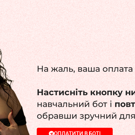
На жаль, ваша оплата 
Настисніть кнопку н
навчальний бот і
пов
обравши зручний для
ОПЛАТИТИ В БОТІ