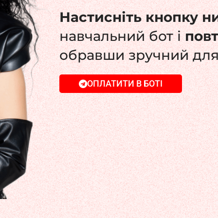
Настисніть кнопку н
навчальний бот і
пов
обравши зручний для
ОПЛАТИТИ В БОТІ